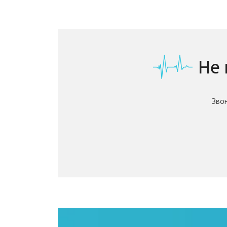
Не
Зво