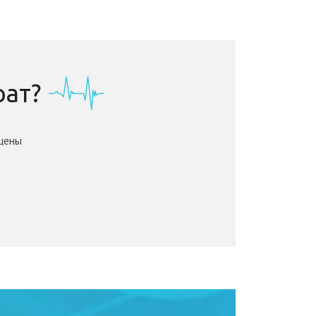
ат?
цены