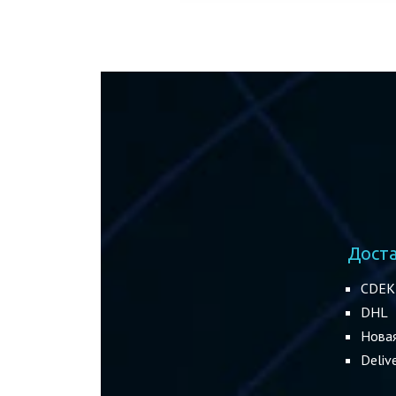
Дост
CDEK
DHL
Нова
Deliv