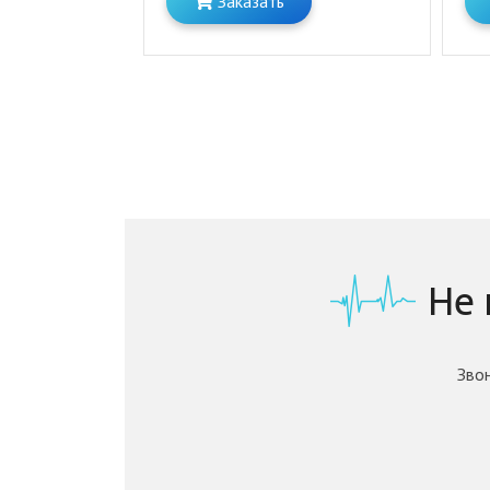
Заказать
Не
Зво