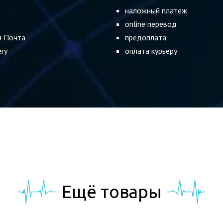
наложный платеж
online перевод
я Почта
предоплата
ery
оплата курьеру
Eщё товары