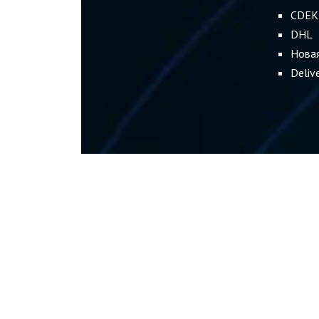
CDEK
DHL
Нова
Deliv