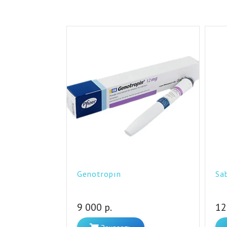
Genotropın
Sab
9 000 р.
12